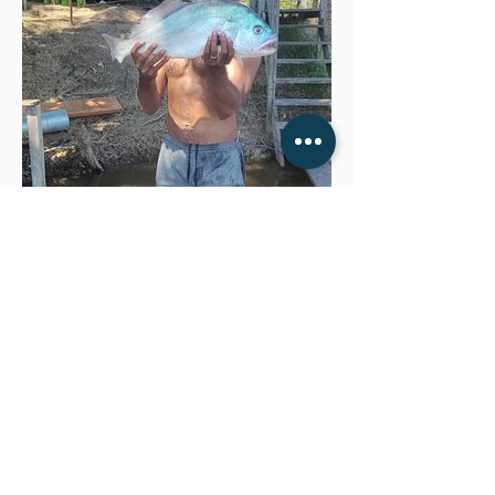
Pescaria de Alto Nível no
Trombetas
Combine técnica, emoção e força
para enfrentar as maiores corvinas
da região.
Biologia
Carnívoro, consome basicamente peixes