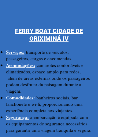
FERRY BOAT CIDADE DE
ORIXIMINÁ IV
Serviços:
transporte de veículos,
passageiros, cargas e encomendas.
Acomodações:
camarotes confortáveis e
climatizados, espaço amplo para redes,
além de áreas externas onde os passageiros
podem desfrutar da paisagem durante a
viagem.
Comodidades:
banheiros sociais, bar,
lanchonete e wi-fi, proporcionando uma
experiência completa aos viajantes.
Segurança:
a embarcação é equipada com
os equipamentos de segurança necessários
para garantir uma viagem tranquila e segura.