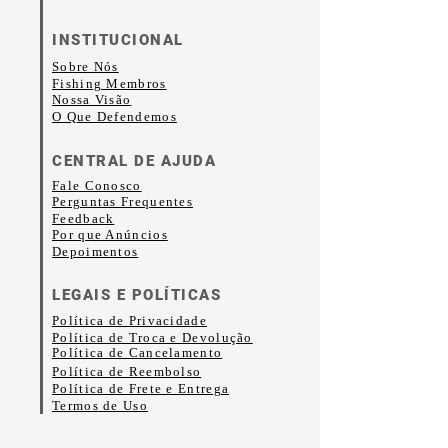
confortável, e a parte traseira
INSTITUCIONAL
em tela proporciona ótima
Sobre Nós
respirabilidade. A trança na
Fishing Membros
Nossa Visão
mesma cor dá um toque extra
O Que Defendemos
ao boné. Combine com sua
CENTRAL DE AJUDA
roupa favorita a qualquer
Fale Conosco
hora do dia.
Perguntas Frequentes
Feedback
Por que Anúncios
Depoimentos
• Parte frontal 100%
poliéster
LEGAIS E POLÍTICAS
• Parte traseira em tela 100%
Política de Privacidade
Política de Troca e Devolução
poliéster
Política de Cancelamento
Política de Reembolso
• Tecido mais espesso e
Política de Frete e Entrega
Termos de Uso
pesado, laminado com
espuma de alta densidade e