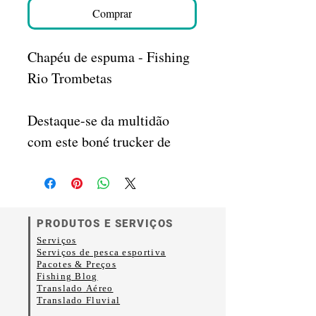
Comprar
Chapéu de espuma - Fishing
Rio Trombetas
Destaque-se da multidão
com este boné trucker de
espuma moderno! Este
acessório de cabeça é feito
com poliéster e espuma de
alta qualidade, garantindo
PRODUTOS E SERVIÇOS
Serviços
um visual e toque premium.
Serviços de pesca esportiva
O boné trucker de espuma
Pacotes & Preços
Fishing Blog
possui um fecho ajustável
Translado
Aéreo
Translado Fluvial
que garante um ajuste