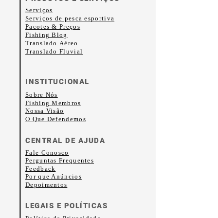
• 100% algodão penteado e
Serviços
fiado em anel
Serviços de pesca esportiva
• As misturas triplas são 50%
Pacotes & Preços
Fishing Blog
poliéster/25% algodão
Translado
Aéreo
Translado Fluvial
penteado/25% algodão fiado
em anel/rayon
INSTITUCIONAL
• Gramatura do tecido:
Sobre Nós
142,40 g/m² (4,2 oz/yd²),
Fishing Membros
Nossa Visão
misturas triplas: 90,07 g/m²
O Que Defendemos
(3,8 oz/yd²)
CENTRAL DE AJUDA
• Peso de 30 fios simples
Fale Conosco
• Costura lateral
Perguntas Frequentes
Feedback
• Produto em branco
Por que Anúncios
Depoimentos
proveniente da Nicarágua,
Honduras ou EUA
LEGAIS E POLÍTICAS