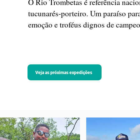
O Rio Trombetas é referência naci
tucunarés-porteiro. Um paraíso pa
emoção e troféus dignos de campeo
Veja as próximas expedições