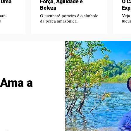
, Uma
Força, Agilidade e
O C
Beleza
Exp
aré-
O tucunaré-porteiro é o símbolo
Veja
s
da pesca amazônica.
tucu
 Ama a