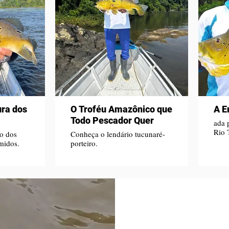
ura dos
O Troféu Amazônico que
A E
Todo Pescador Quer
ada 
Rio 
io dos
Conheça o lendário tucunaré-
midos.
porteiro.