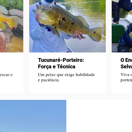
Tucunaré-Porteiro:
O En
Força e Técnica
Sel
escar o
Um peixe que exige habilidade
Viva 
e paciência.
portei