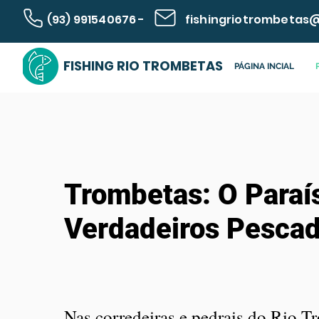
(93) 991540676 -
fishingriotrombetas
FISHING RIO TROMBETAS
PÁGINA INCIAL
Trombetas: O Paraí
Verdadeiros Pesca
Nas corredeiras e pedrais do Rio T