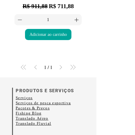
Preço normal
Preço promocional
R$ 911,88
R$ 711,88
Adicionar ao carrinho
1
/
1
PRODUTOS E SERVIÇOS
Serviços
Serviços de pesca esportiva
Pacotes & Preços
Fishing Blog
Translado
Aéreo
Translado Fluvial