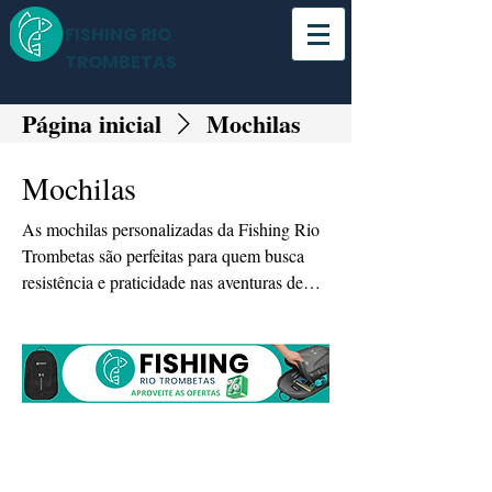
FISHING RIO
TROMBETAS
Página inicial
Mochilas
Mochilas
As mochilas personalizadas da Fishing Rio
Trombetas são perfeitas para quem busca
resistência e praticidade nas aventuras de
pesca e no dia a dia. Com design robusto e
detalhes exclusivos, elas garantem conforto e
espaço para transportar tudo que você
precisa com estilo.
Todos os produtos
Acessórios
Bonés