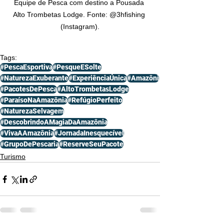
Equipe de Pesca com destino a Pousada 
Alto Trombetas Lodge. Fonte: @3hfishing 
(Instagram).
Tags:
#PescaEsportiva
#PesqueESolte
#NaturezaExuberante
#ExperiênciaÚnica
#Amazôni
#PacotesDePesca
#AltoTrombetasLodge
#ParaísoNaAmazônia
#RefúgioPerfeito
#NaturezaSelvagem
#DescobrindoAMagiaDaAmazônia
#VivaAAmazônia
#JornadaInesquecível
#GrupoDePescaria
#ReserveSeuPacote
Turismo