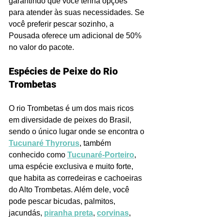
garantindo que você tenha opções 
para atender às suas necessidades. Se 
você preferir pescar sozinho, a 
Pousada oferece um adicional de 50% 
no valor do pacote.
Espécies de Peixe do Rio 
Trombetas
O rio Trombetas é um dos mais ricos 
em diversidade de peixes do Brasil, 
sendo o único lugar onde se encontra o 
Tucunaré Thyrorus
, também 
conhecido como 
Tucunaré-Porteiro
, 
uma espécie exclusiva e muito forte, 
que habita as corredeiras e cachoeiras 
do Alto Trombetas. Além dele, você 
pode pescar bicudas, palmitos, 
jacundás, 
piranha preta
, 
corvinas
, 