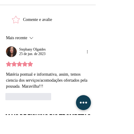
Conheça as 5 melhores
Veja quais são a
Comente e avalie
fabricantes de carretilhas
Pousadas do Alt
de pesca do mundo
Trombetas e o q
Mais recente
oferecem para 
visitantes.
Stephany Olgaides
25 de jun. de 2023
Avaliado com 5 de 5 estrelas.
Matéria pontual e informativa, assim, temos 
ciencia dos serviços/acomodações ofertados pela 
pousada. Maravilha!!!
Curtir
Responder
MAIS DE FISHING RIO TROMBETAS
Apapá do Rio Trombetas: Tudo o