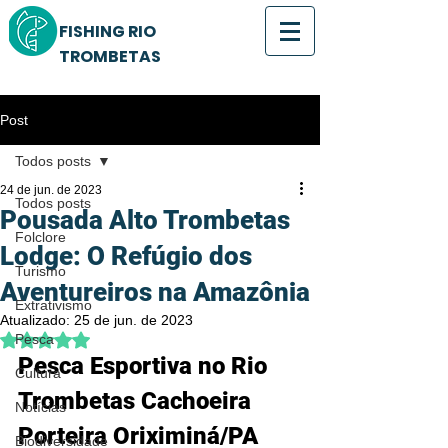
FISHING RIO
TROMBETAS
Post
Todos posts
24 de jun. de 2023
Todos posts
Pousada Alto Trombetas
Folclore
Lodge: O Refúgio dos
Turismo
Aventureiros na Amazônia
Extrativismo
Atualizado:
25 de jun. de 2023
Avaliado com NaN de 5 estrelas.
Pesca
Pesca Esportiva no Rio 
Cultura
Trombetas Cachoeira 
Notícias
Porteira Oriximiná/PA
Biodiversidade