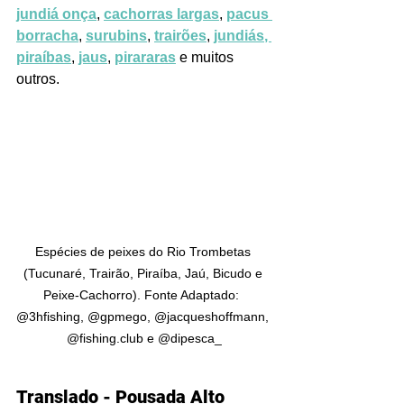
jundiá onça
, 
cachorras largas
, 
pacus 
borracha
, 
surubins
, 
trairões
, 
jundiás
, 
piraíbas
, 
jaus
, 
pirararas
 e muitos 
outros.
Espécies de peixes do Rio Trombetas 
(Tucunaré, Trairão, Piraíba, Jaú, Bicudo e 
Peixe-Cachorro). Fonte Adaptado:  
@3hfishing, @gpmego, @jacqueshoffmann, 
@fishing.club e @dipesca_
Translado - Pousada Alto 