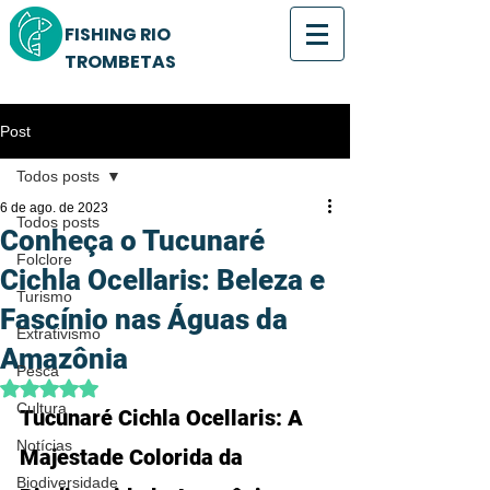
FISHING RIO
TROMBETAS
Post
Todos posts
6 de ago. de 2023
Todos posts
Conheça o Tucunaré
Folclore
Cichla Ocellaris: Beleza e
Turismo
Fascínio nas Águas da
Extrativismo
Amazônia
Pesca
Avaliado com NaN de 5 estrelas.
Cultura
Tucunaré Cichla Ocellaris: A 
Notícias
Majestade Colorida da 
Biodiversidade