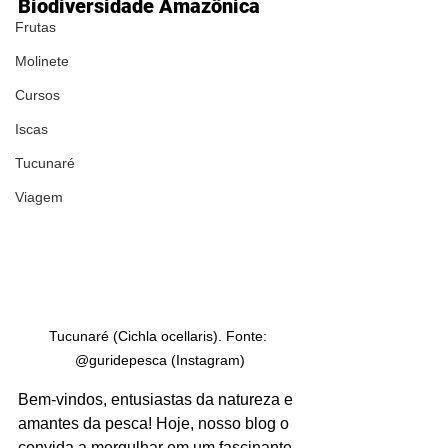
Biodiversidade Amazônica
Frutas
Molinete
Cursos
Iscas
Tucunaré
Viagem
Tucunaré (Cichla ocellaris). Fonte: 
@guridepesca (Instagram)
Bem-vindos, entusiastas da natureza e 
amantes da pesca! Hoje, nosso blog o 
convida a mergulhar em um fascinante 