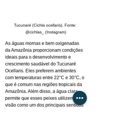
Tucunaré (Cichla ocellaris). Fonte: 
@cichlas_ (Instagram)
As águas mornas e bem oxigenadas 
da Amazônia proporcionam condições 
ideais para o desenvolvimento e 
crescimento saudável do Tucunaré 
Ocellaris. Eles preferem ambientes 
com temperaturas entre 22°C e 30°C, o 
que é comum nas regiões tropicais da 
Amazônia. Além disso, a água clara 
permite que esses peixes utilizem a 
visão como um dos principais sentidos 
para localizar suas presas e se 
movimentar com agilidade, tornando-os 
predadores eficientes em seu habitat 