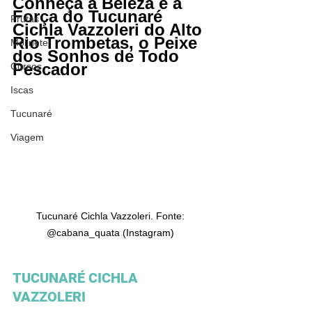
Conheça a Beleza e a 
Força do Tucunaré 
Frutas
Cichla Vazzoleri do Alto 
Rio Trombetas, o Peixe 
Molinete
dos Sonhos de Todo 
Pescador
Cursos
Iscas
Tucunaré
Viagem
Tucunaré Cichla Vazzoleri. Fonte: 
@cabana_quata (Instagram) 
TUCUNARÉ CICHLA 
VAZZOLERI