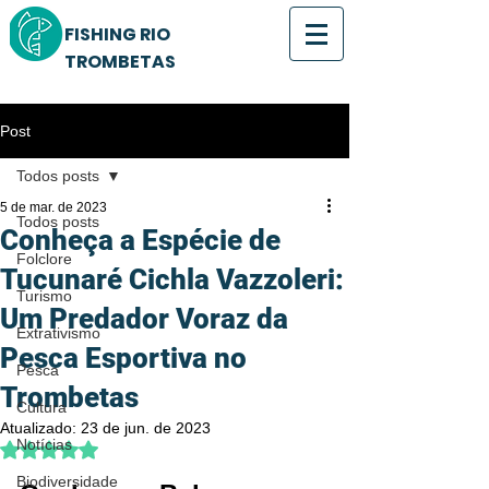
FISHING RIO
TROMBETAS
Post
Todos posts
5 de mar. de 2023
Todos posts
Conheça a Espécie de
Folclore
Tucunaré Cichla Vazzoleri:
Turismo
Um Predador Voraz da
Extrativismo
Pesca Esportiva no
Pesca
Trombetas
Cultura
Atualizado:
23 de jun. de 2023
Notícias
Avaliado com NaN de 5 estrelas.
Biodiversidade